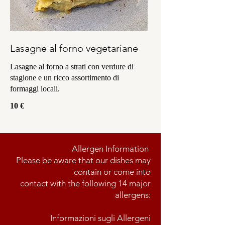
Lasagne al forno vegetariane
Lasagne al forno a strati con verdure di
stagione e un ricco assortimento di
formaggi locali.
10 €
Allergen Information
Please be aware that our dishes may
contain or come into
contact with the following 14 major
allergens:
Informazioni sugli Allergeni