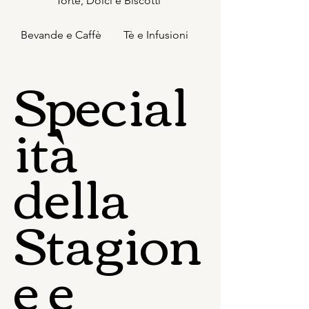
Torte, Dolci e Biscotti
Bevande e Caffè
Tè e Infusioni
Special
ità
della
Stagion
e e