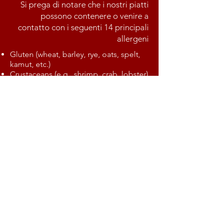
Si prega di notare che i nostri piatti
possono contenere o venire a
contatto con i seguenti 14 principali
allergeni
Gluten (wheat, barley, rye, oats, spelt,
kamut, etc.)
Crustaceans (e.g., shrimp, crab, lobster)
Eggs
Fish
Peanuts
Soybeans
Milk (including lactose)
Nuts (e.g., almonds, hazelnuts, walnuts,
cashews, pecans, Brazil nuts,
pistachios, macadamia)
Celery (including celery stalks, leaves,
seeds)
Mustard
Sesame seeds
Sulphur dioxide and sulphites (in dried
fruit, wine, vinegar, etc., above 10